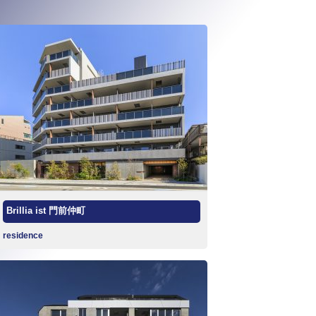
Brillia ist 門前仲町
residence