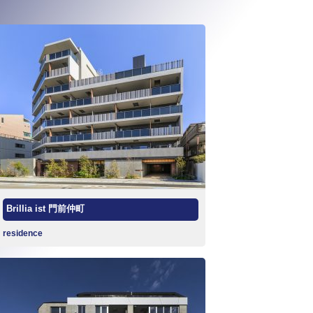
Brillia ist 門前仲町
residence