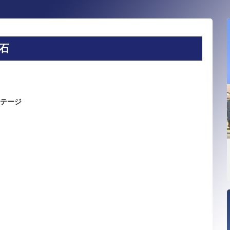
石
テージ