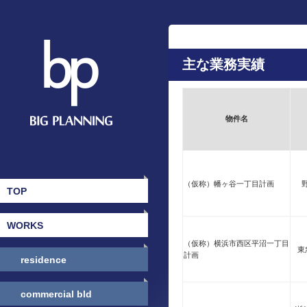
主な業務実績
物件名
（仮称）幡ヶ谷一丁目計画
TOP
WORKS
（仮称）横浜市西区平沼一丁目
東
計画
residence
commercial bld