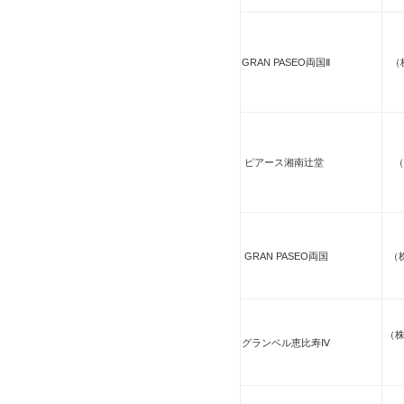
GRAN PASEO両国Ⅱ
（
ピアース湘南辻堂
（
GRAN PASEO両国
（
（
グランベル恵比寿Ⅳ