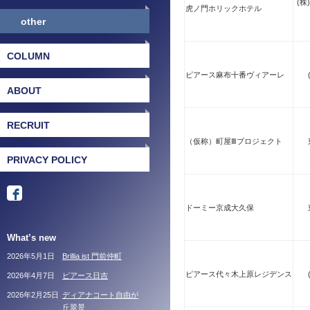
(株
虎ノ門ホリックホテル
other
COLUMN
ピアース麻布十番ヴィアーレ
ABOUT
RECRUIT
（仮称）町屋Ⅲプロジェクト
PRIVACY POLICY
ドーミー京成大久保
What’s new
2026年5月1日
Brillia ist 門前仲町
ピアース代々木上原レジデンス
2026年4月7日
ピアース日吉
2026年2月25日
ディアナコート自由が
丘翠景