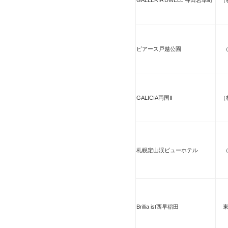
GALLERIA DWELL 神田岩本町
（
ピアース戸越公園
GALICIA両国Ⅱ
（
札幌定山渓ビューホテル
Brillia ist西早稲田