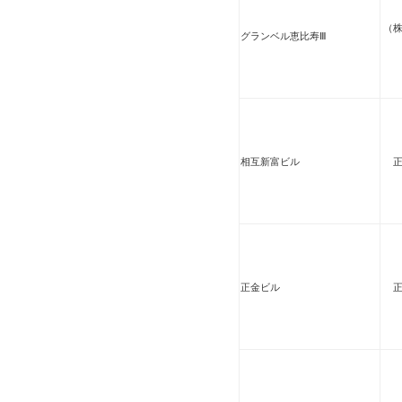
（
グランベル恵比寿Ⅲ
相互新富ビル
正金ビル