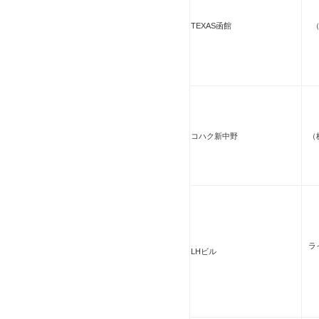
TEXAS函館
コハク新中野
（
ラ
LHビル