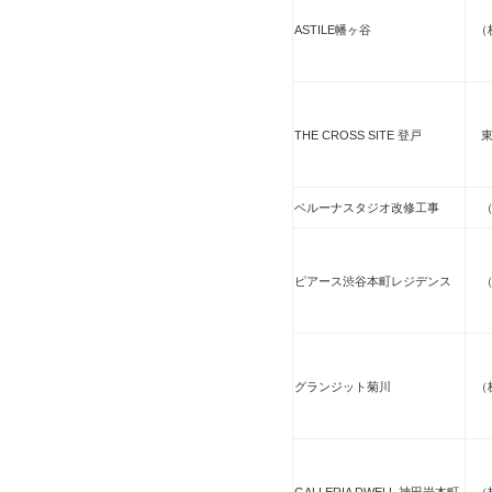
ASTILE幡ヶ谷
（
THE CROSS SITE 登戸
ベルーナスタジオ改修工事
ピアース渋谷本町レジデンス
グランジット菊川
（