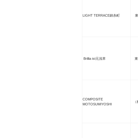
LIGHT TERRACE錦糸町
Brillia ist元浅草
東
COMPOSITE
（
MOTOSUMIYOSHI