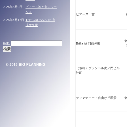
2025年6月9日
ピアース等々力レジデ
ンス
ピアース日吉
2025年4月17日
THE CROSS SITE 京
成大久保
検索:
Brillia ist 門前仲町
（仮称）グランベル虎ノ門ビル
計画
ディアナコート自由が丘翠景