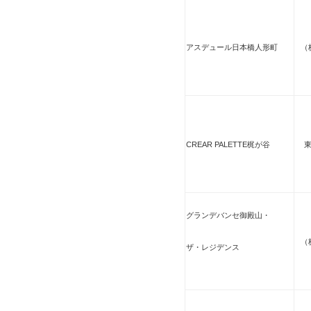
アスデュール日本橋人形町
（
CREAR PALETTE梶が谷
グランデバンセ御殿山・
（
ザ・レジデンス