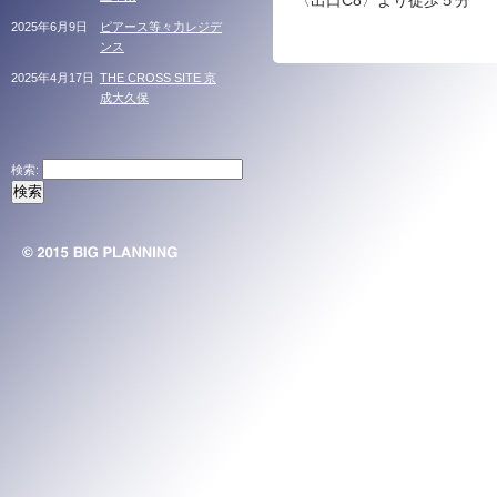
〈出口C8〉より徒歩５分
2025年6月9日
ピアース等々力レジデ
ンス
2025年4月17日
THE CROSS SITE 京
成大久保
検索: