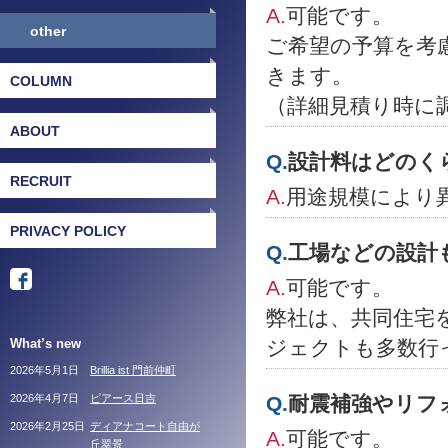
A.
可能です。
other
ご希望の予算を考
きます。
COLUMN
（詳細見積り時に
ABOUT
Q.
設計料はどのく
RECRUIT
A.
用途規模により
PRIVACY POLICY
Q.
工場などの設計
A.
可能です。
弊社は、共同住宅
What’s new
ジェクトも多数行
2026年5月1日
Brillia ist 門前仲町
2026年4月7日
ピアース日吉
Q.
耐震補強やリフ
2026年2月25日
ディアナコート自由が
A.
可能です。
丘翠景