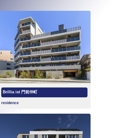
Brillia ist 門前仲町
residence